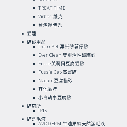
TREAT TIME
Virbac-維克
台灣輕時光
貓籠
貓砂用品
Deco Pet 粟米砂薯仔砂
Ever Clean 雙重活性碳貓砂
Furrie芙莉爾豆腐貓砂
Fussie Cat-高竇貓
Nature豆腐貓砂
其他品牌
小白執事豆腐砂
貓廁所
IRIS
貓洗毛液
AVODERM 牛油果純天然潔毛液