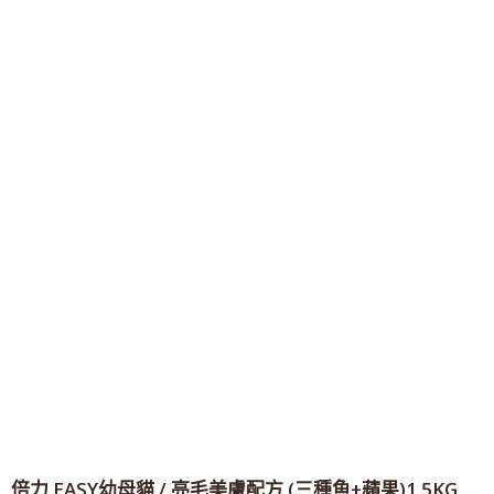
倍力 EASY幼母貓 / 亮毛美膚配方 (三種魚+蘋果)1.5KG