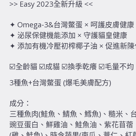
>> Easy 2023全新升級 <<
✦ Omega-3&台灣鱉蛋 × 呵護皮膚
✦ 泌尿保健機能添加 × 守護貓皇健康
✦ 添加有機冷壓初榨椰子油 × 促進新
☑️全齡貓 ☑️成貓 ☑️換季乾癢 ☑️毛量不均
3種魚+台灣鱉蛋 (爆毛美膚配方)
成分：
三種魚肉(鮭魚、鯖魚、鱈魚)、糙米、
豌豆蛋白、鮮雞油、鮭魚油、紫花苜蓿
(雞、鮭魚)、時令蔬果(南瓜、薏仁、紅