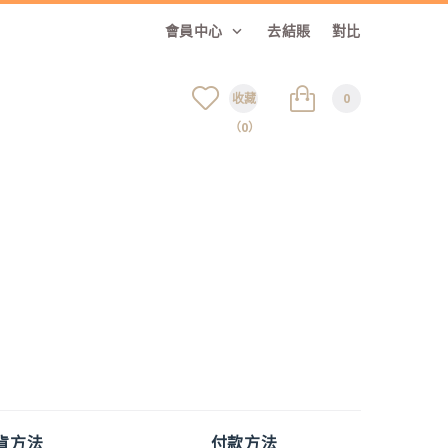
會員中心
去結賬
對比
收藏
0
（0）
貨方法
付款方法