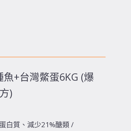
3種魚+台灣鱉蛋6KG (爆
方)
11%蛋白質、減少21%醣類 /