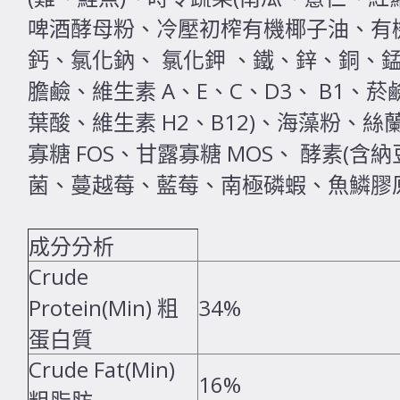
啤酒酵母粉、冷壓初榨有機椰子油、有
鈣、氯化鈉、 氯化鉀 、鐵、鋅、銅、錳
膽鹼、維生素 A、E、C、D3、 B1、
葉酸、維生素 H2、B12)、海藻粉、
寡糖 FOS、甘露寡糖 MOS、 酵素(
菌、蔓越莓、藍莓、南極磷蝦、魚鱗膠
成分分析
Crude
Protein(Min) 粗
34%
蛋白質
Crude Fat(Min)
16%