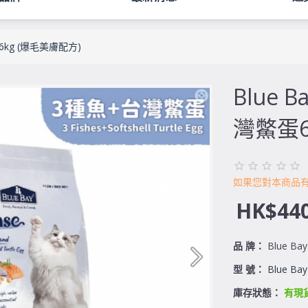
蛋6kg (爆毛美膚配方)
Blue 
灣鱉蛋6
如果您對本商品
HK$440
品 牌：
Blue Ba
型 號：
Blue Bay
庫存狀態：
有現