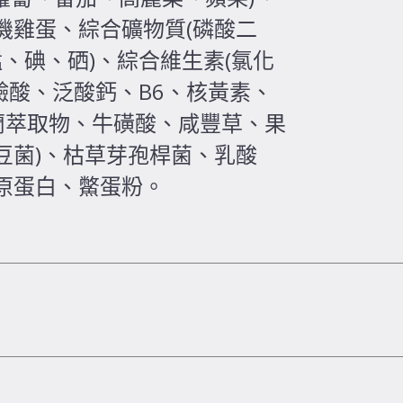
機雞蛋、綜合礦物質(磷酸二
、碘、硒)、綜合維生素(氯化
菸鹼酸、泛酸鈣、B6、核黃素、
絲蘭萃取物、牛磺酸、咸豐草、果
含納豆菌)、枯草芽孢桿菌、乳酸
原蛋白、鱉蛋粉。