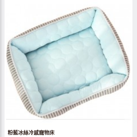
粉藍冰絲冷感寵物床