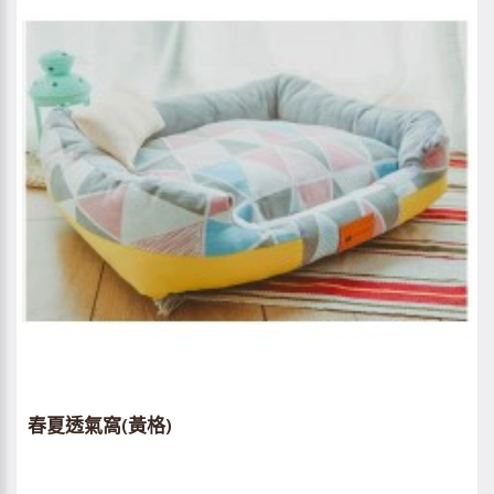
春夏透氣窩(黃格)