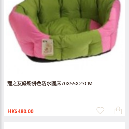
寵之友綠粉併色防水圓床70X55X23CM
HK$480.00