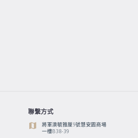
聯繫方式
將軍澳毓雅厘9號慧安園商場
一樓B38-39