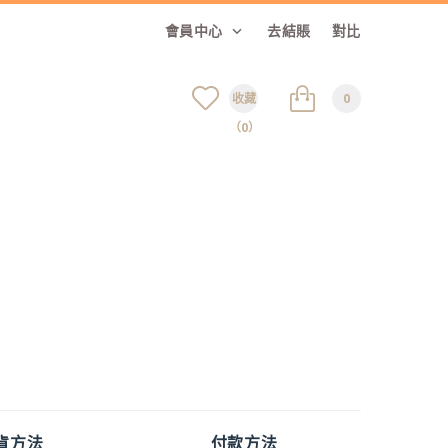
會員中心
去結賬
對比
收藏
0
（0）
貨方法
付款方法