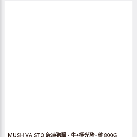
MUSH VAISTO 急凍狗糧 - 牛+極光豬+雞 800G