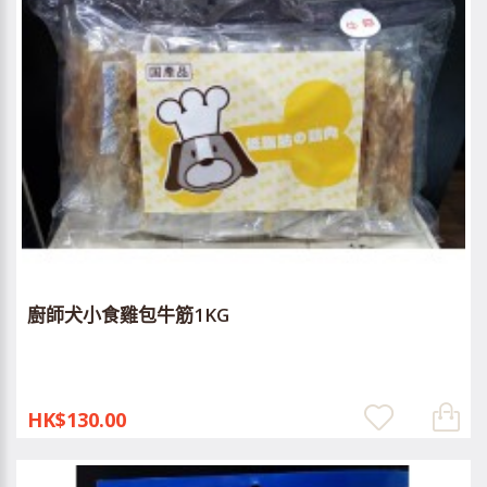
廚師犬小食雞包牛筋1KG
HK$130.00