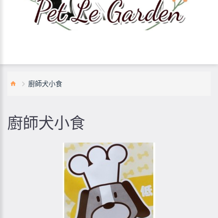
廚師犬小食
廚師犬小食