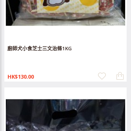
廚師犬小食芝士三文治條1KG
HK$130.00