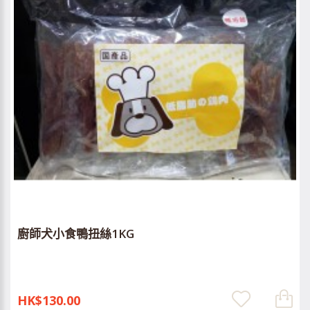
廚師犬小食鴨扭絲1KG
HK$130.00