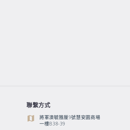
聯繫方式
將軍澳毓雅厘9號慧安園商場
一樓B38-39