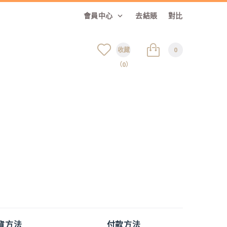
會員中心
去結賬
對比
收藏
0
（0）
貨方法
付款方法