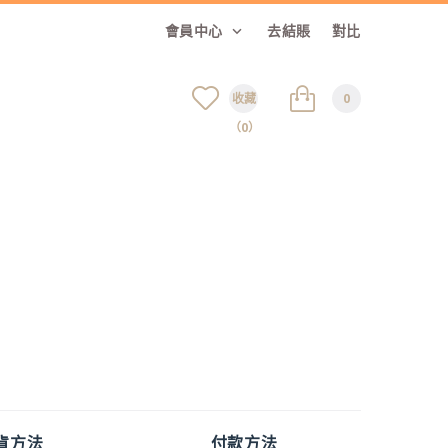
會員中心
去結賬
對比
收藏
0
（0）
貨方法
付款方法