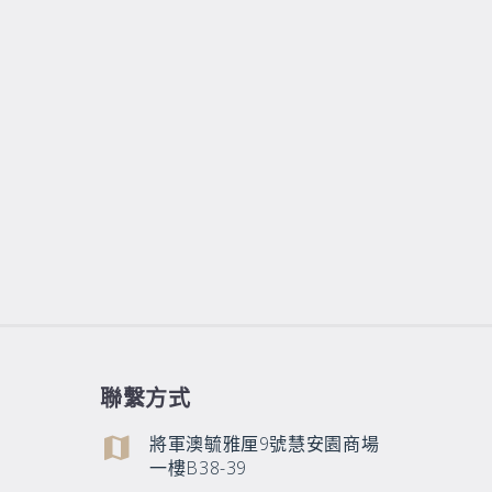
聯繫方式
將軍澳毓雅厘9號慧安園商場
一樓B38-39