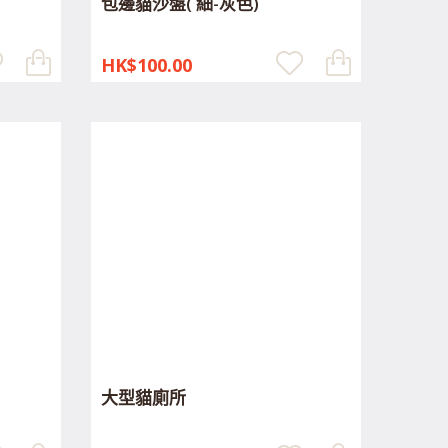
包邊貓沙盤( 細-灰色)
HK$100.00
大型貓廁所