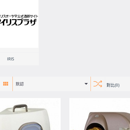
IRIS
默認
對比(0)