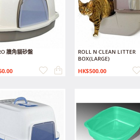
ARO 牆角貓砂盤
ROLL N CLEAN LITTER
BOX(LARGE)
0.00
HK$500.00