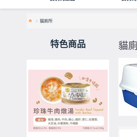
貓廁所
特色商品
貓