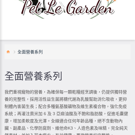
全面營養系列
全面營養系列
我們重視寵物的營養，為確保每一顆乾糧經烹調後，仍提供獨特營
養的完整性，採用活性益生菌將糖代謝為乳酸幫助消化吸收，更抑
制體內害菌生長；配合多種氨基酸礦物及維生素複合物，強化免疫
系統；再灌注奧米加 6 及 3 亞麻油酸及不飽和脂肪酸，促進毛囊健
康，增加柔軟度及光澤。全線適合任何年齡品種，絕不含動物內
臟、副產品、化學防腐劑、維他命K3、人造色素及味精，完全純天