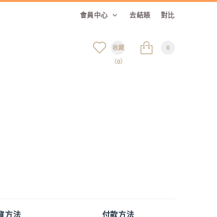
會員中心
去結賬
對比
收藏
0
（0）
貨方法
付款方法