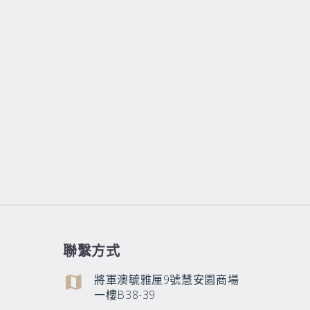
聯繫方式
將軍澳毓雅厘9號慧安園商場
一樓B38-39