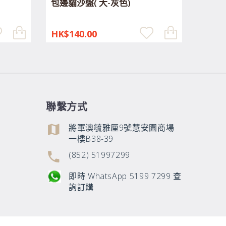
包邊貓沙盤( 大-灰色)
包邊貓
HK$140.00
HK$1
聯繫方式
將軍澳毓雅厘9號慧安園商場
一樓B38-39
(852) 51997299
即時 WhatsApp 5199 7299 查
詢訂購