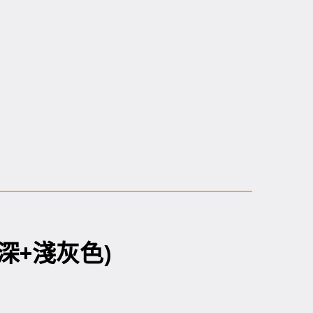
深+淺灰色)