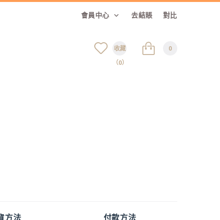
會員中心
去結賬
對比
收藏
0
（0）
貨方法
付款方法