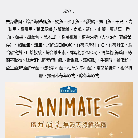
成分：
去骨雞肉、綜合海鮮
鮪魚、鯖魚、沙丁魚、台灣鯛、虱目魚、干貝
、青
(
)
豌豆、鷹嘴豆、蔬果膳纖
甜菜纖維、南瓜、薏仁、山藥、蔓越莓、番
(
茄、蘋果、胡蘿蔔、黑木耳
、樹薯纖維、植物油脂（大豆油
生育酚保
)
/
存）、鱈魚油、雞油、水解蛋白
鮭魚
、有機冷壓椰子油、有機雞蛋、綜
(
)
合礦物質、
離胺酸、綜合維生素、酵母粉
含
、海藻粉
褐藻
、絲
L-
(
MOS)
(
)
蘭萃取物、綜合消化酵素
蛋白酶、脂肪酶、澱粉酶
、牛磺酸、鱉蛋粉、
(
)
益生菌
啤酒酵母菌、植物乳桿菌、枯草芽孢桿菌
、靈芝多醣體、褐藻糖
(
)
膠、接骨木苺萃取物、綠茶萃取物