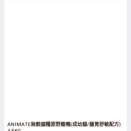
ANIMATE無穀貓糧原野雞鴨(成幼貓/腸胃舒敏配方)
4.5KG