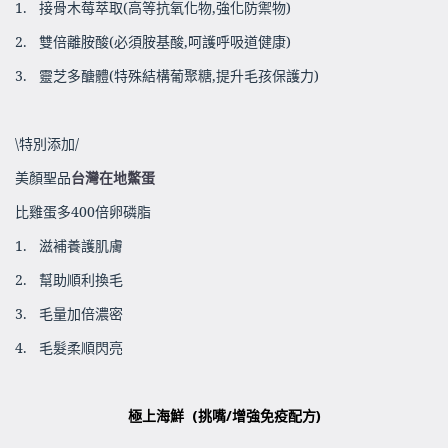
1.
接骨木莓萃取
(
高等抗氧化物
,
強化防禦物
)
2.
雙倍離胺酸
(
必須胺基酸
,
呵護呼吸道健康
)
3.
靈芝多醣體
(
特殊結構葡聚糖
,
提升毛孩保護力
)
\
特別添加
/
美顏聖品
台灣在地鱉蛋
比雞蛋多
400
倍卵磷脂
1.
滋補養護肌膚
2.
幫助順利換毛
3.
毛量加倍濃密
4.
毛髮柔順閃亮
極上海鮮
(
挑嘴
/
增強免疫配方
)