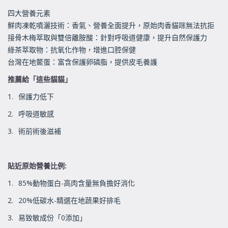
四大營養元素
鮮肉凍乾噴灑技術：香氣、營養全面提升，原始肉香貓咪無法抗拒
接骨木梅萃取與雙倍離胺酸：針對呼吸道健康，提升自然保護力
綠茶萃取物：抗氧化作物，增進口腔保健
台灣在地鱉蛋：富含保護卵磷脂，提供皮毛養護
推薦給「這些貓貓」
1.
保護力低下
2.
呼吸道敏感
3.
術前術後滋補
貼近原始營養比例
:
1.
85%
動物蛋白
-
高肉含量無負擔好消化
2.
20%
低碳水
-
精選在地蔬果好排毛
3.
易致敏成份「
0
添加」