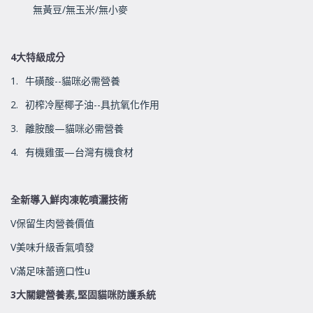
無黃豆
/
無玉米
/
無小麥
4
大特級成分
1.
牛磺酸
--
貓咪必需營養
2.
初榨冷壓椰子油
--
具抗氧化作用
3.
離胺酸
—
貓咪必需營養
4.
有機雞蛋
—
台灣有機食材
全新導入鮮肉凍乾噴灑技術
V
保留生肉營養價值
V
美味升級香氣噴發
V
滿足味蕾適口性
u
3
大關鍵營養素
,
堅固貓咪防護系統