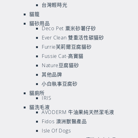
台灣輕時光
貓籠
貓砂用品
Deco Pet 粟米砂薯仔砂
Ever Clean 雙重活性碳貓砂
Furrie芙莉爾豆腐貓砂
Fussie Cat-高竇貓
Nature豆腐貓砂
其他品牌
小白執事豆腐砂
貓廁所
IRIS
貓洗毛液
AVODERM 牛油果純天然潔毛液
Fidos 澳洲獸醫產品
Isle Of Dogs