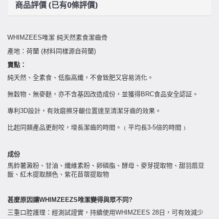
商品評價 (已有0條評價)
WHIMZEES唯潔 純天然素食潔齒骨
產地：荷蘭 (材料同樣源自荷蘭)
賣點：
純天然、全素食、低脂高纖，不會致肥又容易消化。
無穀物、無麥麩，亦不含基因改造成份，並獲得BRC食品安全認証。
專利3D設計，有效磨擦牙齦位置達至清潔牙齒的效果。
比起同類產品更耐咬，增長潔齒的時間。﹙平均長3-5倍的時間﹚
成份
馬鈴薯澱粉、甘油、纖維素粉、卵磷脂、酵母、麥芽提取物、甜羽扇豆
飯、紅木提取顏色、紫花苜蓿提取物
甚麼原因讓WHIMZEEZS唯潔變得與眾不同?
三重口腔護理：經測試證實，持續使用WHIMZEES 28日，可有效減少